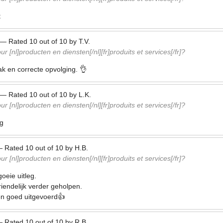
t
—
Rated
10
out of
10
by
T.V.
r [nl]producten en diensten[/nl][fr]produits et services[/fr]?
ak en correcte opvolging. 👌
—
Rated
10
out of
10
by
L.K.
r [nl]producten en diensten[/nl][fr]produits et services[/fr]?
ng
—
Rated
10
out of
10
by
H.B.
r [nl]producten en diensten[/nl][fr]produits et services[/fr]?
goeie uitleg.
riendelijk verder geholpen.
en goed uitgevoerd👍
—
Rated
10
out of
10
by
R.B.