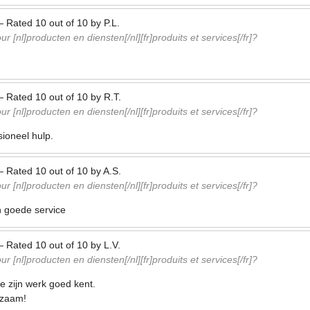
—
Rated
10
out of
10
by
P.L.
r [nl]producten en diensten[/nl][fr]produits et services[/fr]?
—
Rated
10
out of
10
by
R.T.
r [nl]producten en diensten[/nl][fr]produits et services[/fr]?
sioneel hulp.
—
Rated
10
out of
10
by
A.S.
r [nl]producten en diensten[/nl][fr]produits et services[/fr]?
n goede service
—
Rated
10
out of
10
by
L.V.
r [nl]producten en diensten[/nl][fr]produits et services[/fr]?
die zijn werk goed kent.
pzaam!