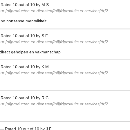
—
Rated
10
out of
10
by
M.S.
r [nl]producten en diensten[/nl][fr]produits et services[/fr]?
 no nonsense mentalititeit
—
Rated
10
out of
10
by
S.F.
r [nl]producten en diensten[/nl][fr]produits et services[/fr]?
, direct geholpen en vakmanschap
—
Rated
10
out of
10
by
K.M.
r [nl]producten en diensten[/nl][fr]produits et services[/fr]?
—
Rated
10
out of
10
by
R.C.
r [nl]producten en diensten[/nl][fr]produits et services[/fr]?
—
Rated
10
out of
10
by
J.F.