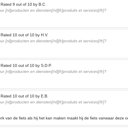
—
Rated
9
out of
10
by
B.C.
r [nl]producten en diensten[/nl][fr]produits et services[/fr]?
—
Rated
10
out of
10
by
H.V.
r [nl]producten en diensten[/nl][fr]produits et services[/fr]?
—
Rated
10
out of
10
by
S.D.P.
r [nl]producten en diensten[/nl][fr]produits et services[/fr]?
—
Rated
10
out of
10
by
E.B.
r [nl]producten en diensten[/nl][fr]produits et services[/fr]?
merk van de fiets als hij het kan maken maakt hij de fiets vanwaar dez