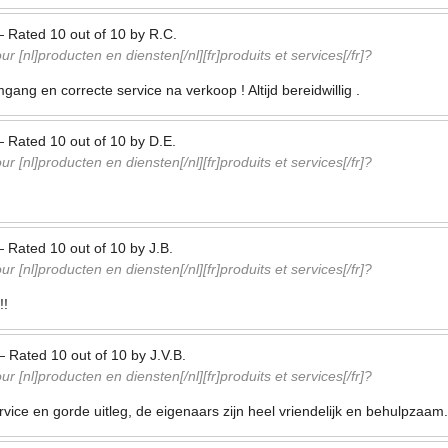
—
Rated
10
out of
10
by
R.C.
r [nl]producten en diensten[/nl][fr]produits et services[/fr]?
mgang en correcte service na verkoop ! Altijd bereidwillig .
—
Rated
10
out of
10
by
D.E.
r [nl]producten en diensten[/nl][fr]produits et services[/fr]?
—
Rated
10
out of
10
by
J.B.
r [nl]producten en diensten[/nl][fr]produits et services[/fr]?
!!
—
Rated
10
out of
10
by
J.V.B.
r [nl]producten en diensten[/nl][fr]produits et services[/fr]?
vice en gorde uitleg, de eigenaars zijn heel vriendelijk en behulpzaam.