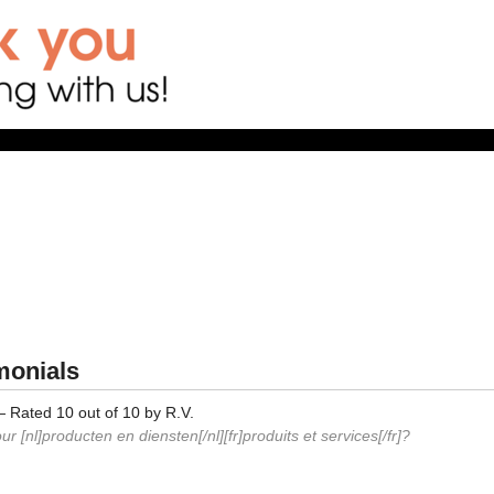
monials
—
Rated
10
out of
10
by
R.V.
r [nl]producten en diensten[/nl][fr]produits et services[/fr]?