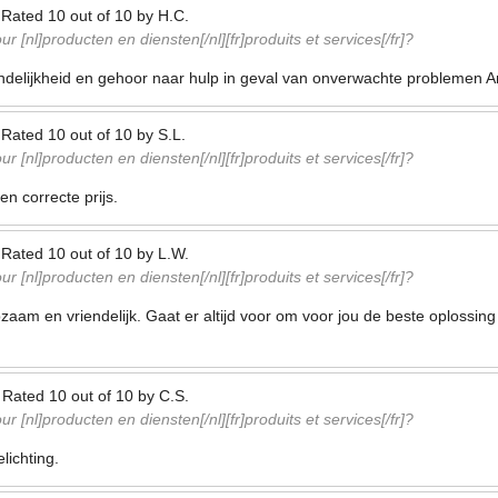
—
Rated
10
out of
10
by
H.C.
r [nl]producten en diensten[/nl][fr]produits et services[/fr]?
endelijkheid en gehoor naar hulp in geval van onverwachte problemen An
—
Rated
10
out of
10
by
S.L.
r [nl]producten en diensten[/nl][fr]produits et services[/fr]?
een correcte prijs.
—
Rated
10
out of
10
by
L.W.
r [nl]producten en diensten[/nl][fr]produits et services[/fr]?
zaam en vriendelijk. Gaat er altijd voor om voor jou de beste oplossing 
—
Rated
10
out of
10
by
C.S.
r [nl]producten en diensten[/nl][fr]produits et services[/fr]?
lichting.