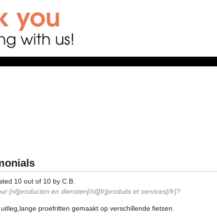
monials
ated
10
out of
10
by
C.B.
r [nl]producten en diensten[/nl][fr]produits et services[/fr]?
uitleg,lange proefritten gemaakt op verschillende fietsen.