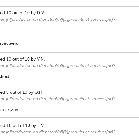
ted
10
out of
10
by
D.V.
r [nl]producten en diensten[/nl][fr]produits et services[/fr]?
specteerd
ted
10
out of
10
by
V.N.
r [nl]producten en diensten[/nl][fr]produits et services[/fr]?
kheid
ted
9
out of
10
by
G.H.
r [nl]producten en diensten[/nl][fr]produits et services[/fr]?
de prijzen.
ted
10
out of
10
by
L.V.
r [nl]producten en diensten[/nl][fr]produits et services[/fr]?