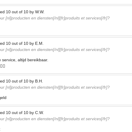
ted
10
out of
10
by
W.W.
r [nl]producten en diensten[/nl][fr]produits et services[/fr]?
ted
10
out of
10
by
E.M.
r [nl]producten en diensten[/nl][fr]produits et services[/fr]?
service, altijd bereikbaar.
👍🏻
ted
10
out of
10
by
B.H.
r [nl]producten en diensten[/nl][fr]produits et services[/fr]?
geld
ted
10
out of
10
by
C.W.
r [nl]producten en diensten[/nl][fr]produits et services[/fr]?
t