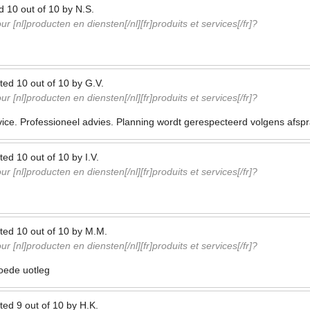
ed
10
out of
10
by
N.S.
r [nl]producten en diensten[/nl][fr]produits et services[/fr]?
ted
10
out of
10
by
G.V.
r [nl]producten en diensten[/nl][fr]produits et services[/fr]?
ice. Professioneel advies. Planning wordt gerespecteerd volgens afspr
ted
10
out of
10
by
I.V.
r [nl]producten en diensten[/nl][fr]produits et services[/fr]?
ted
10
out of
10
by
M.M.
r [nl]producten en diensten[/nl][fr]produits et services[/fr]?
goede uotleg
ted
9
out of
10
by
H.K.