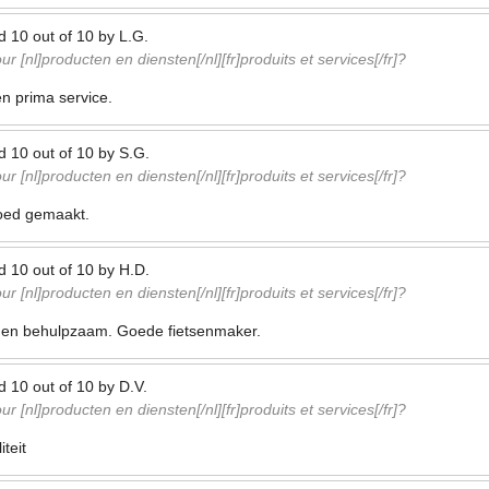
ed
10
out of
10
by
L.G.
r [nl]producten en diensten[/nl][fr]produits et services[/fr]?
en prima service.
ed
10
out of
10
by
S.G.
r [nl]producten en diensten[/nl][fr]produits et services[/fr]?
 goed gemaakt.
ed
10
out of
10
by
H.D.
r [nl]producten en diensten[/nl][fr]produits et services[/fr]?
ijk en behulpzaam. Goede fietsenmaker.
ed
10
out of
10
by
D.V.
r [nl]producten en diensten[/nl][fr]produits et services[/fr]?
teit