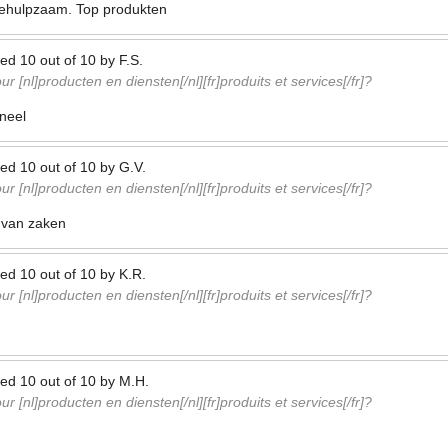
n behulpzaam. Top produkten
ted
10
out of
10
by
F.S.
r [nl]producten en diensten[/nl][fr]produits et services[/fr]?
oneel
ted
10
out of
10
by
G.V.
r [nl]producten en diensten[/nl][fr]produits et services[/fr]?
s van zaken
ted
10
out of
10
by
K.R.
r [nl]producten en diensten[/nl][fr]produits et services[/fr]?
ted
10
out of
10
by
M.H.
r [nl]producten en diensten[/nl][fr]produits et services[/fr]?