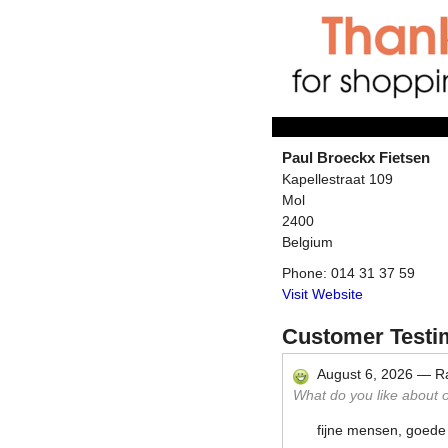
Paul Broeckx Fietsen
Kapellestraat 109
Mol
2400
Belgium
Phone:
014 31 37 59
Visit Website
Customer Testi
August 6, 2026
—
R
What do you like about ou
fijne mensen, goede 